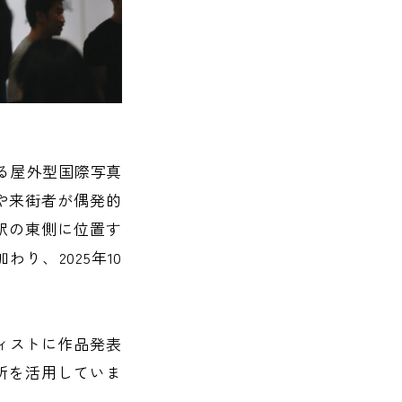
とする屋外型国際写真
や来街者が偶発的
駅の東側に位置す
り、2025年10
ィストに作品発表
所を活用していま