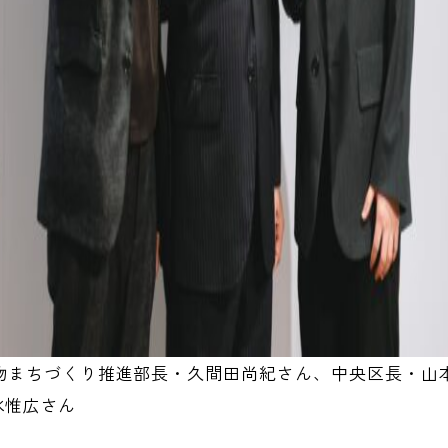
物まちづくり推進部長・久間田尚紀さん、中央区長・山本
水惟広さん