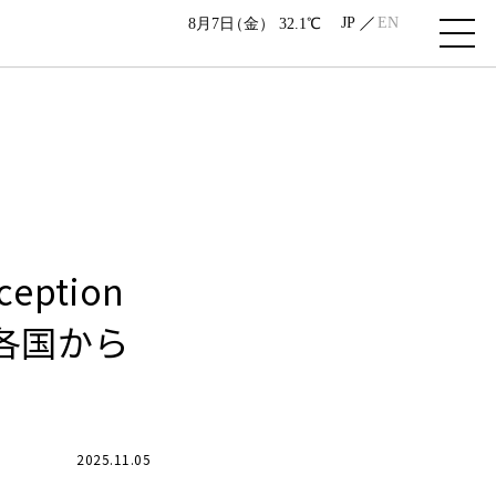
JP
EN
8月7日
（金）
32.1℃
ception
界各国から
2025.11.05