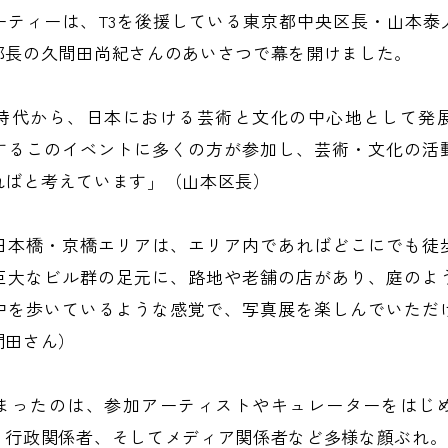
ーティーは、T3を後援している東京都中央区長・山本泰
部長の久間田尚紀さんのあいさつで幕を開けました。
時代から、日本における芸術と文化の中心地として発
するこのイベントに多くの方が参加し、芸術・文化の活
ればと考えています」（山本区長）
日本橋・京橋エリアは、エリア内であればどこにでも徒
巨大なビル群の足元に、路地や老舗の店があり、庭のよ
中を歩いているような感覚で、写真展を楽しんでいただ
間田さん）
まったのは、参加アーティストやキュレーターをはじ
、行政関係者、そしてメディア関係者など多様な顔ぶれ。