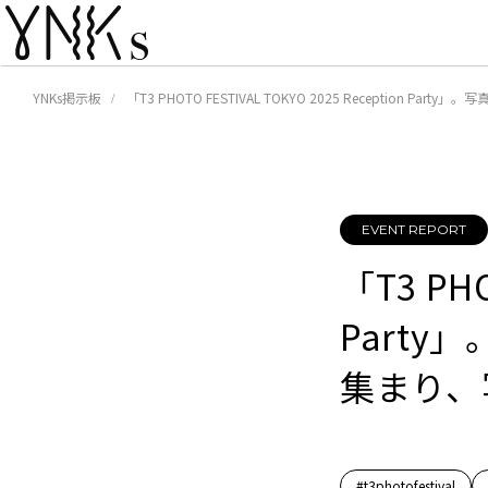
YNKs掲示板
「T3 PHOTO FESTIVAL TOKYO 2025 Receptio
EVENT REPORT
「T3 PHO
Part
集まり、
#t3photofestival