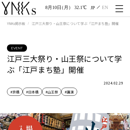
8月10日
（月）
32.1℃
JP
EN
YNKs掲示板
江戸三大祭り・山王祭について学ぶ「江戸まち塾」開催
EVENT
江戸三大祭り・山王祭について学
ぶ「江戸まち塾」開催
2024.02.29
#京橋
#日本橋
#山王祭
#講演