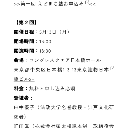
>>
第一回 えどまち塾お申込み
<<
【第２回】
開催日程
：5月13日（月）
開場時間
：18:00
開演時間
：18:30
会場
：コングレスクエア日本橋ホール
東京都中央区日本橋1-3-13東京建物日本
橋ビル2F
料金：
無料＊申し込み必須
登壇者 :
田中優子（法政大学名誉教授・江戸文化研
究者）
細田眞（株式会社榮太樓總本舗 取締役会