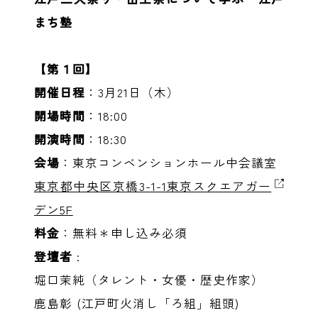
まち塾
【第１回】
開催日程
：3月21日（木）
開場時間
：18:00
開演時間
：18:30
会場
：東京コンベンションホール中会議室
東京都中央区京橋3-1-1東京スクエアガー
デン5F
料金
：無料＊申し込み必須
登壇者
:
堀口茉純（タレント・女優・歴史作家）
鹿島彰 (江戸町火消し「ろ組」組頭)